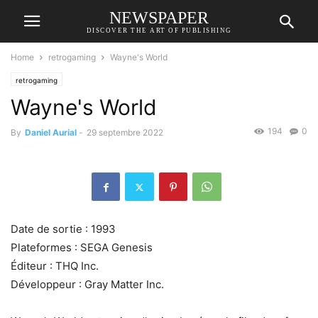
NEWSPAPER
DISCOVER THE ART OF PUBLISHING
Home
retrogaming
Wayne's World
retrogaming
Wayne's World
194
0
By
Daniel Aurial
-
29 septembre 2022
Date de sortie : 1993
Plateformes : SEGA Genesis
Éditeur : THQ Inc.
Développeur : Gray Matter Inc.