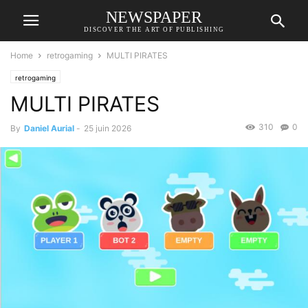
NEWSPAPER
DISCOVER THE ART OF PUBLISHING
Home
retrogaming
MULTI PIRATES
retrogaming
MULTI PIRATES
310
0
By
Daniel Aurial
-
25 juin 2026