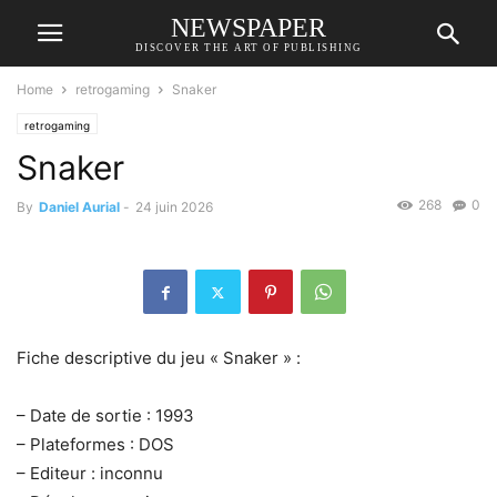
NEWSPAPER
DISCOVER THE ART OF PUBLISHING
Home
retrogaming
Snaker
retrogaming
Snaker
268
0
By
Daniel Aurial
-
24 juin 2026
Fiche descriptive du jeu « Snaker » :
– Date de sortie : 1993
– Plateformes : DOS
– Editeur : inconnu