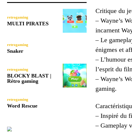
Critique du je
retrogaming
– Wayne’s Wor
MULTI PIRATES
incarnent Way
– Le gameplay
retrogaming
énigmes et af
Snaker
– L’humour es
l’esprit du fil
retrogaming
BLOCKY BLAST |
– Wayne’s Worl
Rétro gaming
gaming.
retrogaming
Caractéristiqu
Word Rescue
– Inspiré du 
– Gameplay va