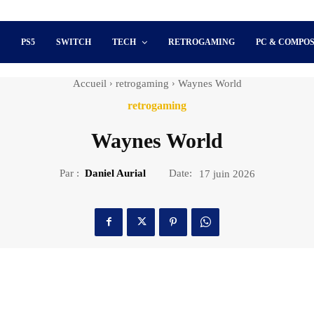
S
PS5
SWITCH
TECH
RETROGAMING
PC & COMPO
Accueil
retrogaming
Waynes World
retrogaming
Waynes World
Par :
Daniel Aurial
Date:
17 juin 2026