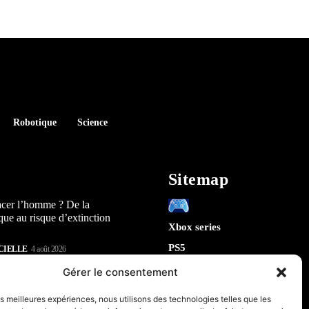
Robotique
Science
Sitemap
acer l’homme ? De la
que au risque d’extinction
Xbox series
PS5
CIELLE
4 août 2026
Switch
lay : 5 révélations sur la
Gérer le consentement
n) qui arrive en 2026
Tech
les meilleures expériences, nous utilisons des technologies telles que les
IA