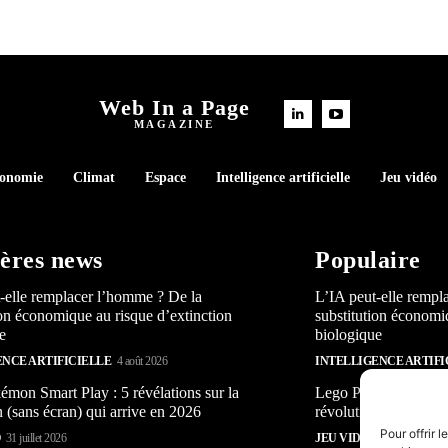
Web In a Page
MAGAZINE
conomie
Climat
Espace
Intelligence artificielle
Jeu vidéo
ères news
Populaire
-elle remplacer l’homme ? De la
L’IA peut-elle rempl
ion économique au risque d’extinction
substitution économi
e
biologique
ENCE ARTIFICIELLE
4 août 2026
INTELLIGENCE ARTIFI
mon Smart Play : 5 révélations sur la
Lego Pokémon Smart P
n (sans écran) qui arrive en 2026
révolution (sans écra
Pour offrir 
O
31 juillet 2026
JEU VIDÉO
31 juillet 2026