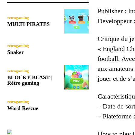
Publisher : I
retrogaming
Développeur 
MULTI PIRATES
Critique du je
retrogaming
« England Cha
Snaker
football. Ave
aux amateurs d
retrogaming
BLOCKY BLAST |
jouer et de s
Rétro gaming
Caractéristiqu
retrogaming
– Date de sort
Word Rescue
– Plateforme
How to play 