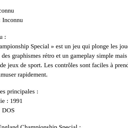
nconnu
: Inconnu
u :
mpionship Special » est un jeu qui plonge les jou
c des graphismes rétro et un gameplay simple mais 
e jeux de sport. Les contrôles sont faciles à prend
’amuser rapidement.
es principales :
ie : 1991
 : DOS
England Championship Special :