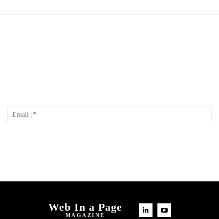
Nom
Em
*
:*
Web In a Page
MAGAZINE