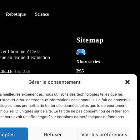
Robotique
Science
Sitemap
acer l’homme ? De la
que au risque d’extinction
Xbox series
PS5
CIELLE
4 août 2026
Switch
lay : 5 révélations sur la
Gérer le consentement
n) qui arrive en 2026
Tech
les meilleures expériences, nous utilisons des technologies telles que les
IA
 stocker et/ou accéder aux informations des appareils. Le fait de consentir
te la sécurité de Chrome : 5
Robotique
ologies nous permettra de traiter des données telles que le comportement
tes sur le futur de votre
n ou les ID uniques sur ce site. Le fait de ne pas consentir ou de retirer son
Espace
 peut avoir un effet négatif sur certaines caractéristiques et fonctions.
retrogaming
CIELLE
31 juillet 2026
PC & Composants Gaming
cepter
Refuser
Voir les préférences