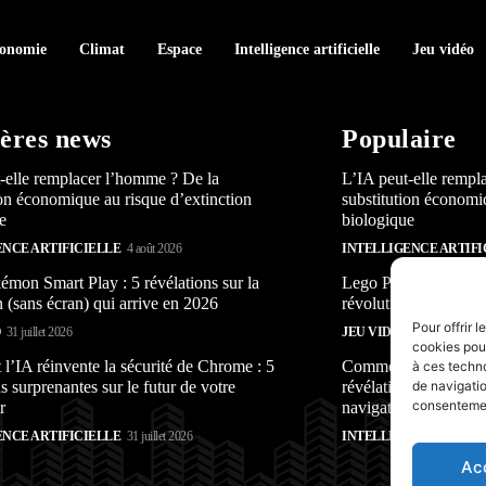
conomie
Climat
Espace
Intelligence artificielle
Jeu vidéo
ères news
Populaire
-elle remplacer l’homme ? De la
L’IA peut-elle rempl
ion économique au risque d’extinction
substitution économi
e
biologique
ENCE ARTIFICIELLE
4 août 2026
INTELLIGENCE ARTIFI
mon Smart Play : 5 révélations sur la
Lego Pokémon Smart P
n (sans écran) qui arrive en 2026
révolution (sans écra
Pour offrir 
O
31 juillet 2026
JEU VIDÉO
31 juillet 2026
cookies pour
’IA réinvente la sécurité de Chrome : 5
Comment l’IA réinven
à ces techn
s surprenantes sur le futur de votre
révélations surprenan
de navigatio
consentement
r
navigateur
ENCE ARTIFICIELLE
31 juillet 2026
INTELLIGENCE ARTIFI
Ac