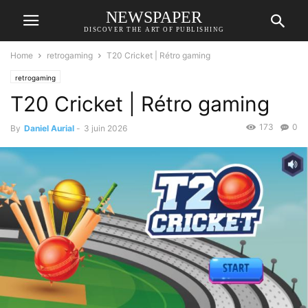
NEWSPAPER
DISCOVER THE ART OF PUBLISHING
Home
retrogaming
T20 Cricket | Rétro gaming
retrogaming
T20 Cricket | Rétro gaming
173
0
By
Daniel Aurial
-
3 juin 2026