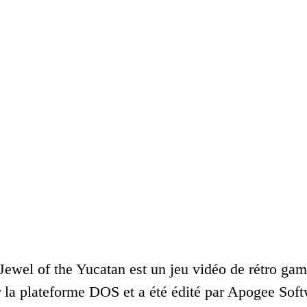
Jewel of the Yucatan est un jeu vidéo de rétro gam
r la plateforme DOS et a été édité par Apogee So