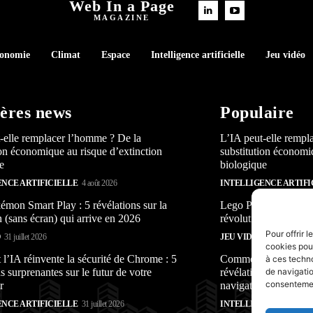
Web In a Page
MAGAZINE
conomie
Climat
Espace
Intelligence artificielle
Jeu vidéo
ères news
Populaire
-elle remplacer l’homme ? De la
L’IA peut-elle rempl
ion économique au risque d’extinction
substitution économi
e
biologique
ENCE ARTIFICIELLE
4 août 2026
INTELLIGENCE ARTIFI
mon Smart Play : 5 révélations sur la
Lego Pokémon Smart P
n (sans écran) qui arrive en 2026
révolution (sans écra
Pour offrir 
O
31 juillet 2026
JEU VIDÉO
31 juillet 2026
cookies pour
’IA réinvente la sécurité de Chrome : 5
Comment l’IA réinven
à ces techn
s surprenantes sur le futur de votre
révélations surprenan
de navigatio
consentement
r
navigateur
ENCE ARTIFICIELLE
31 juillet 2026
INTELLIGENCE ARTIFI