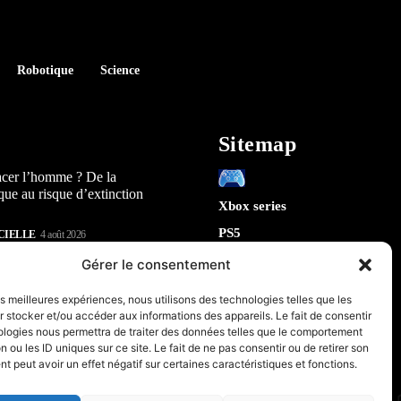
Robotique
Science
Sitemap
acer l’homme ? De la
que au risque d’extinction
Xbox series
PS5
CIELLE
4 août 2026
Switch
lay : 5 révélations sur la
Gérer le consentement
n) qui arrive en 2026
Tech
les meilleures expériences, nous utilisons des technologies telles que les
IA
 stocker et/ou accéder aux informations des appareils. Le fait de consentir
te la sécurité de Chrome : 5
Robotique
ologies nous permettra de traiter des données telles que le comportement
tes sur le futur de votre
n ou les ID uniques sur ce site. Le fait de ne pas consentir ou de retirer son
Espace
 peut avoir un effet négatif sur certaines caractéristiques et fonctions.
retrogaming
CIELLE
31 juillet 2026