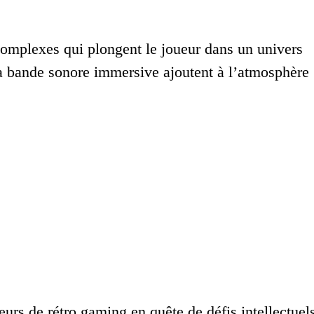
complexes qui plongent le joueur dans un univers
la bande sonore immersive ajoutent à l’atmosphère
eurs de rétro gaming en quête de défis intellectuel