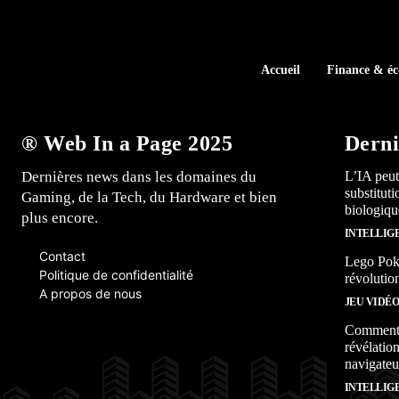
Accueil
Finance & é
® Web In a Page 2025
Derni
Dernières news dans les domaines du
L’IA peut
substitut
Gaming, de la Tech, du Hardware et bien
biologiqu
plus encore.
INTELLIG
Contact
Lego Poké
Politique de confidentialité
révolutio
A propos de nous
JEU VIDÉ
Comment l
révélation
navigateu
INTELLIG