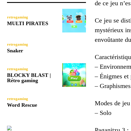
de ce jeu n’e
retrogaming
Ce jeu se dis
MULTI PIRATES
mystérieux in
envoûtante du
retrogaming
Snaker
Caractéristiqu
– Environneme
retrogaming
BLOCKY BLAST |
– Énigmes et 
Rétro gaming
– Graphismes 
retrogaming
Modes de jeu 
Word Rescue
– Solo
Paganitzu 3 : 