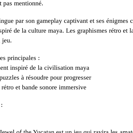
st pas mentionné.
tingue par son gameplay captivant et ses énigmes 
spiré de la culture maya. Les graphismes rétro et 
 jeu.
es principales :
nt inspiré de la civilisation maya
puzzles à résoudre pour progresser
rétro et bande sonore immersive
:
Jewel of the Yucatan est un jeu qui ravira les amat