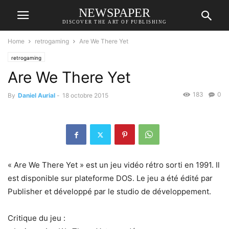
NEWSPAPER
DISCOVER THE ART OF PUBLISHING
Home
retrogaming
Are We There Yet
retrogaming
Are We There Yet
183
0
By
Daniel Aurial
-
18 octobre 2015
« Are We There Yet » est un jeu vidéo rétro sorti en 1991. Il
est disponible sur plateforme DOS. Le jeu a été édité par
Publisher et développé par le studio de développement.
Critique du jeu :