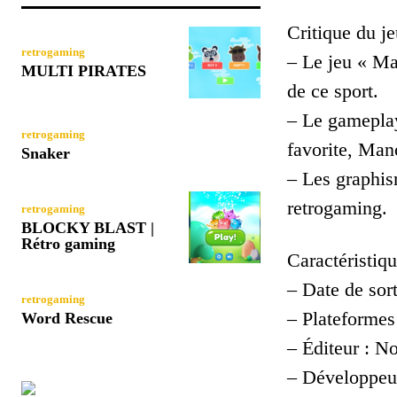
Critique du je
retrogaming
– Le jeu « Ma
MULTI PIRATES
de ce sport.
– Le gameplay 
retrogaming
favorite, Man
Snaker
– Les graphism
retrogaming.
retrogaming
BLOCKY BLAST |
Rétro gaming
Caractéristiqu
– Date de sort
retrogaming
– Plateformes
Word Rescue
– Éditeur : No
– Développeur