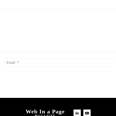
Nom
Em
*
:*
Web In a Page
MAGAZINE