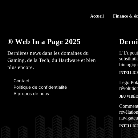
Accueil
Finance & é
® Web In a Page 2025
Derni
Dernières news dans les domaines du
L’IA peut
substitut
Gaming, de la Tech, du Hardware et bien
biologiqu
plus encore.
INTELLIG
Contact
Lego Poké
Politique de confidentialité
révolutio
A propos de nous
JEU VIDÉ
Comment l
révélation
navigateu
INTELLIG