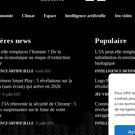
conomie
Climat
Espace
Intelligence artificielle
Jeu vidéo
ères news
Populaire
-elle remplacer l’homme ? De la
L’IA peut-elle rempl
ion économique au risque d’extinction
substitution économi
e
biologique
ENCE ARTIFICIELLE
4 août 2026
INTELLIGENCE ARTIFI
mon Smart Play : 5 révélations sur la
Lego Pokémon Smart P
n (sans écran) qui arrive en 2026
révolution (sans écra
Pour offrir 
O
31 juillet 2026
JEU VIDÉO
31 juillet 2026
cookies pour
’IA réinvente la sécurité de Chrome : 5
Comment l’IA réinven
à ces techn
s surprenantes sur le futur de votre
révélations surprenan
de navigatio
consentement
r
navigateur
ENCE ARTIFICIELLE
31 juillet 2026
INTELLIGENCE ARTIFI
Ac