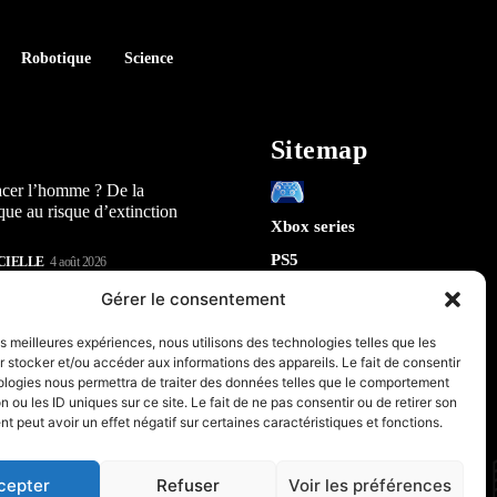
Robotique
Science
Sitemap
acer l’homme ? De la
que au risque d’extinction
Xbox series
PS5
CIELLE
4 août 2026
Switch
lay : 5 révélations sur la
Gérer le consentement
n) qui arrive en 2026
Tech
les meilleures expériences, nous utilisons des technologies telles que les
IA
 stocker et/ou accéder aux informations des appareils. Le fait de consentir
te la sécurité de Chrome : 5
Robotique
ologies nous permettra de traiter des données telles que le comportement
tes sur le futur de votre
n ou les ID uniques sur ce site. Le fait de ne pas consentir ou de retirer son
Espace
 peut avoir un effet négatif sur certaines caractéristiques et fonctions.
retrogaming
CIELLE
31 juillet 2026
PC & Composants Gaming
cepter
Refuser
Voir les préférences