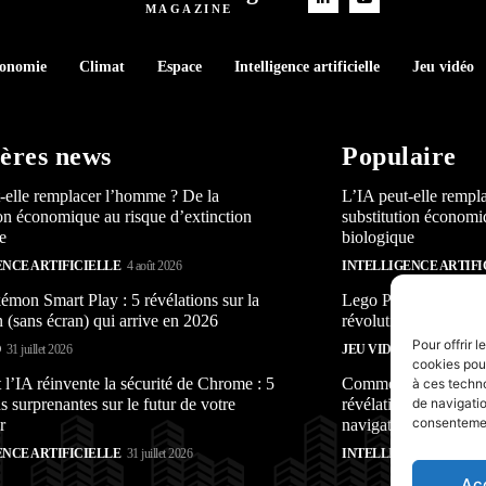
MAGAZINE
conomie
Climat
Espace
Intelligence artificielle
Jeu vidéo
ères news
Populaire
-elle remplacer l’homme ? De la
L’IA peut-elle rempl
ion économique au risque d’extinction
substitution économi
e
biologique
ENCE ARTIFICIELLE
4 août 2026
INTELLIGENCE ARTIFI
mon Smart Play : 5 révélations sur la
Lego Pokémon Smart P
n (sans écran) qui arrive en 2026
révolution (sans écra
Pour offrir 
O
31 juillet 2026
JEU VIDÉO
31 juillet 2026
cookies pour
’IA réinvente la sécurité de Chrome : 5
Comment l’IA réinven
à ces techn
s surprenantes sur le futur de votre
révélations surprenan
de navigatio
consentement
r
navigateur
ENCE ARTIFICIELLE
31 juillet 2026
INTELLIGENCE ARTIFI
Ac