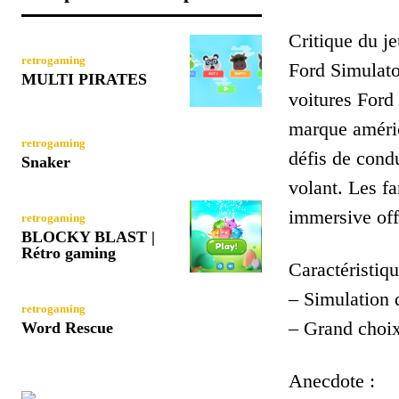
Critique du je
retrogaming
Ford Simulator
MULTI PIRATES
voitures Ford
marque améric
retrogaming
défis de cond
Snaker
volant. Les f
immersive off
retrogaming
BLOCKY BLAST |
Rétro gaming
Caractéristiqu
– Simulation d
retrogaming
– Grand choix
Word Rescue
Anecdote :