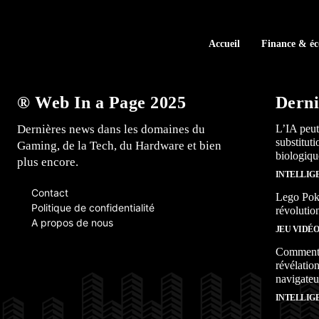
Accueil
Finance & é
® Web In a Page 2025
Derni
Dernières news dans les domaines du
L’IA peut
substitut
Gaming, de la Tech, du Hardware et bien
biologiqu
plus encore.
INTELLIG
Contact
Lego Poké
Politique de confidentialité
révolutio
A propos de nous
JEU VIDÉ
Comment l
révélation
navigateu
INTELLIG