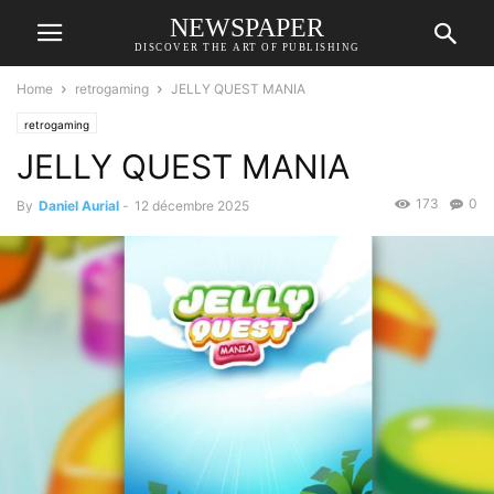
NEWSPAPER
DISCOVER THE ART OF PUBLISHING
Home
retrogaming
JELLY QUEST MANIA
retrogaming
JELLY QUEST MANIA
173
0
By
Daniel Aurial
-
12 décembre 2025