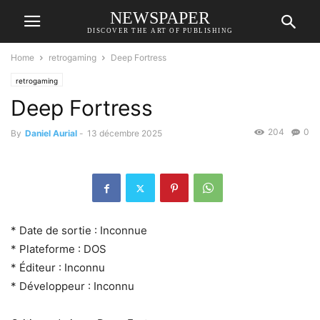
NEWSPAPER
DISCOVER THE ART OF PUBLISHING
Home
retrogaming
Deep Fortress
retrogaming
Deep Fortress
204
0
By
Daniel Aurial
-
13 décembre 2025
* Date de sortie : Inconnue
* Plateforme : DOS
* Éditeur : Inconnu
* Développeur : Inconnu