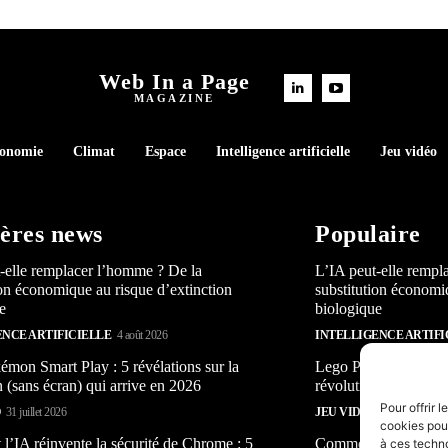
Web In a Page
MAGAZINE
conomie
Climat
Espace
Intelligence artificielle
Jeu vidéo
ères news
Populaire
-elle remplacer l’homme ? De la
L’IA peut-elle rempl
ion économique au risque d’extinction
substitution économi
e
biologique
ENCE ARTIFICIELLE
4 août 2026
INTELLIGENCE ARTIFI
mon Smart Play : 5 révélations sur la
Lego Pokémon Smart P
n (sans écran) qui arrive en 2026
révolution (sans écra
Pour offrir 
O
31 juillet 2026
JEU VIDÉO
31 juillet 2026
cookies pour
’IA réinvente la sécurité de Chrome : 5
Comment l’IA réinven
à ces techn