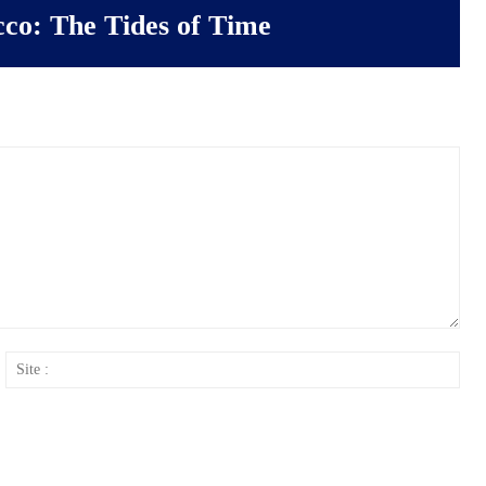
co: The Tides of Time
ail
Site
: