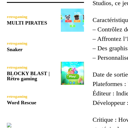
Studios, ce je
retrogaming
Caractéristiqu
MULTI PIRATES
– Contrôlez d
– Affrontez l
retrogaming
– Des graphis
Snaker
– Personnalis
retrogaming
BLOCKY BLAST |
Date de sortie
Rétro gaming
Plateformes 
Éditeur : Indi
retrogaming
Développeur :
Word Rescue
Critique : Ho