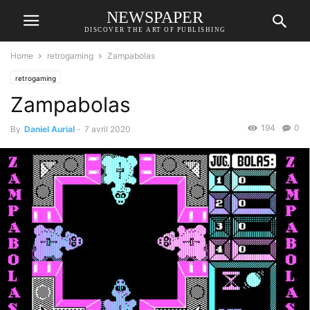
NEWSPAPER
DISCOVER THE ART OF PUBLISHING
Home
retrogaming
Zampabolas
retrogaming
Zampabolas
194
0
By
Daniel Aurial
-
7 avril 2020