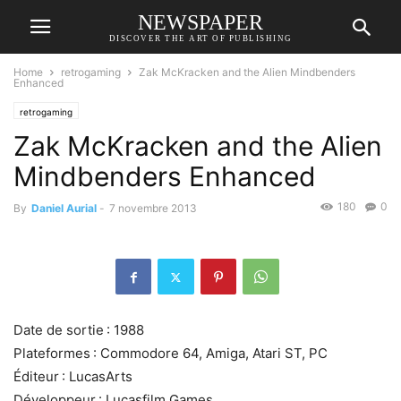
NEWSPAPER
DISCOVER THE ART OF PUBLISHING
Home
retrogaming
Zak McKracken and the Alien Mindbenders
Enhanced
retrogaming
Zak McKracken and the Alien
Mindbenders Enhanced
180
0
By
Daniel Aurial
-
7 novembre 2013
Date de sortie : 1988
Plateformes : Commodore 64, Amiga, Atari ST, PC
Éditeur : LucasArts
Développeur : Lucasfilm Games