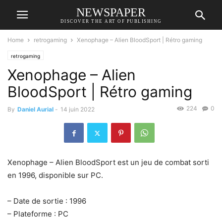
NEWSPAPER
DISCOVER THE ART OF PUBLISHING
Home
retrogaming
Xenophage – Alien BloodSport | Rétro gaming
retrogaming
Xenophage – Alien
BloodSport | Rétro gaming
224
0
By
Daniel Aurial
-
14 juin 2022
Xenophage – Alien BloodSport est un jeu de combat sorti
en 1996, disponible sur PC.
– Date de sortie : 1996
– Plateforme : PC