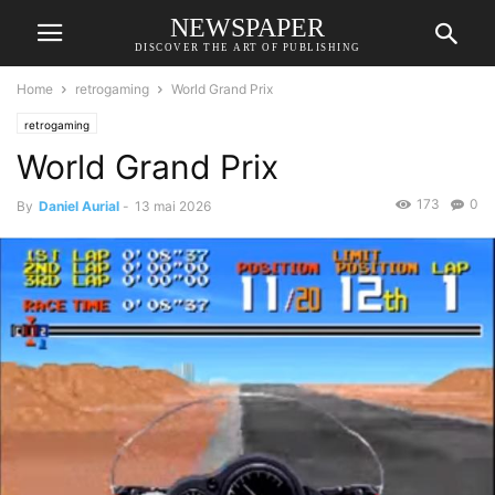
NEWSPAPER
DISCOVER THE ART OF PUBLISHING
Home
retrogaming
World Grand Prix
retrogaming
World Grand Prix
173
0
By
Daniel Aurial
-
13 mai 2026