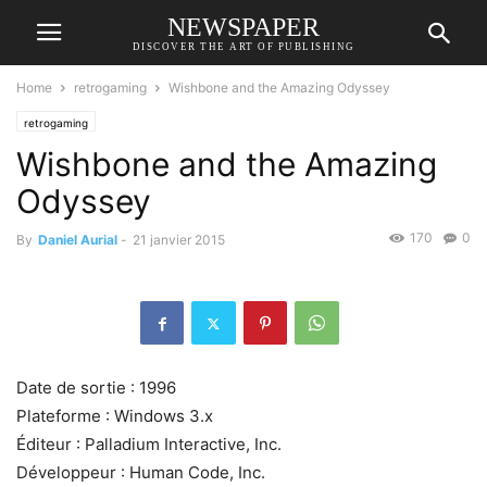
NEWSPAPER
DISCOVER THE ART OF PUBLISHING
Home
retrogaming
Wishbone and the Amazing Odyssey
retrogaming
Wishbone and the Amazing
Odyssey
170
0
By
Daniel Aurial
-
21 janvier 2015
Date de sortie : 1996
Plateforme : Windows 3.x
Éditeur : Palladium Interactive, Inc.
Développeur : Human Code, Inc.