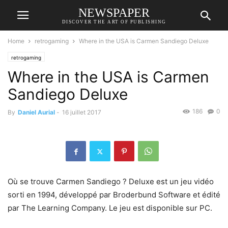
NEWSPAPER
DISCOVER THE ART OF PUBLISHING
Home
retrogaming
Where in the USA is Carmen Sandiego Deluxe
retrogaming
Where in the USA is Carmen
Sandiego Deluxe
186
0
By
Daniel Aurial
-
16 juillet 2017
Où se trouve Carmen Sandiego ? Deluxe est un jeu vidéo
sorti en 1994, développé par Broderbund Software et édité
par The Learning Company. Le jeu est disponible sur PC.