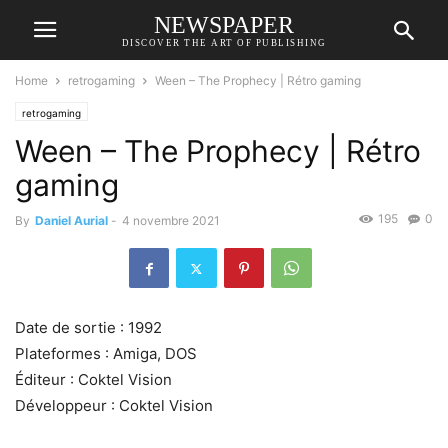
NEWSPAPER
DISCOVER THE ART OF PUBLISHING
Home
retrogaming
Ween – The Prophecy | Rétro gaming
retrogaming
Ween – The Prophecy | Rétro
gaming
195
0
By
Daniel Aurial
-
4 novembre 2021
Date de sortie : 1992
Plateformes : Amiga, DOS
Éditeur : Coktel Vision
Développeur : Coktel Vision