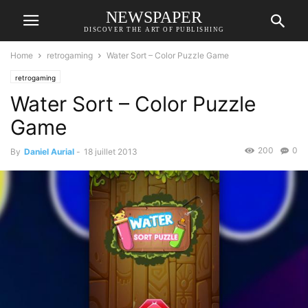
NEWSPAPER
DISCOVER THE ART OF PUBLISHING
Home
retrogaming
Water Sort – Color Puzzle Game
retrogaming
Water Sort – Color Puzzle
Game
200
0
By
Daniel Aurial
-
18 juillet 2013