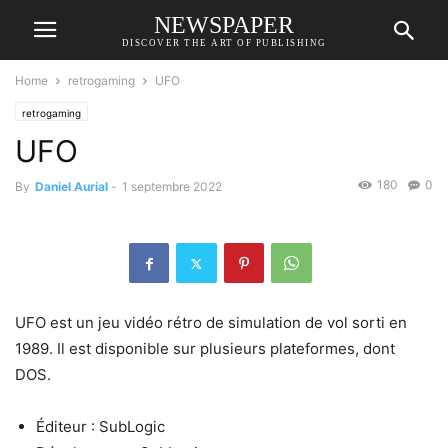
NEWSPAPER
DISCOVER THE ART OF PUBLISHING
Home
retrogaming
UFO
retrogaming
UFO
180
0
By
Daniel Aurial
-
1 septembre 2022
UFO est un jeu vidéo rétro de simulation de vol sorti en
1989. Il est disponible sur plusieurs plateformes, dont
DOS.
Éditeur : SubLogic