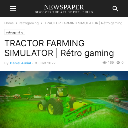
NEWSPAPER
DISCOVER THE ART OF PUBLISHING
Home
retrogaming
TRACTOR FARMING SIMULATOR | Rétro gaming
retrogaming
TRACTOR FARMING
SIMULATOR | Rétro gaming
169
0
By
Daniel Aurial
-
8 juillet 2022