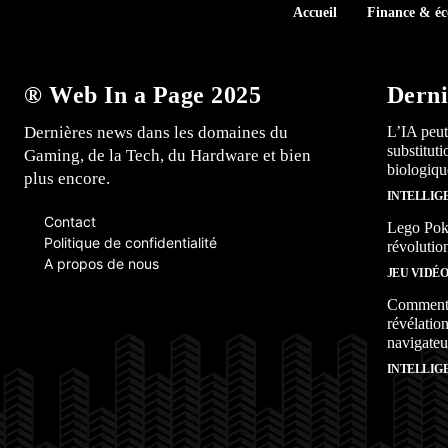
Accueil
Finance & é
® Web In a Page 2025
Derni
Dernières news dans les domaines du
L’IA peut
substitut
Gaming, de la Tech, du Hardware et bien
biologiqu
plus encore.
INTELLIG
Contact
Lego Poké
Politique de confidentialité
révolutio
A propos de nous
JEU VIDÉ
Comment l
révélation
navigateu
INTELLIG