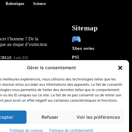
Robotique
Science
Sitemap
acer l’homme ? De la
que au risque d’extinction
Xbox series
PS5
CIELLE
4 août 2026
Switch
lay : 5 révélations sur la
Gérer le consentement
n) qui arrive en 2026
Tech
les meilleures expériences, nous utilisons des technologies telles que les
IA
 stocker et/ou accéder aux informations des appareils. Le fait de consentir
te la sécurité de Chrome : 5
Robotique
ologies nous permettra de traiter des données telles que le comportement
tes sur le futur de votre
n ou les ID uniques sur ce site. Le fait de ne pas consentir ou de retirer son
Espace
 peut avoir un effet négatif sur certaines caractéristiques et fonctions.
retrogaming
CIELLE
31 juillet 2026
PC & Composants Gaming
cepter
Refuser
Voir les préférences
Politique de cookies
Politique de confidentialité