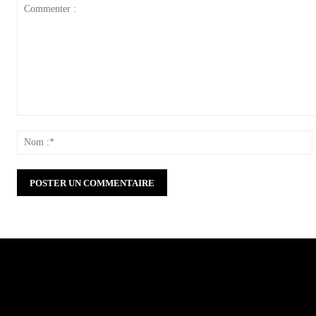
Commenter
:
: