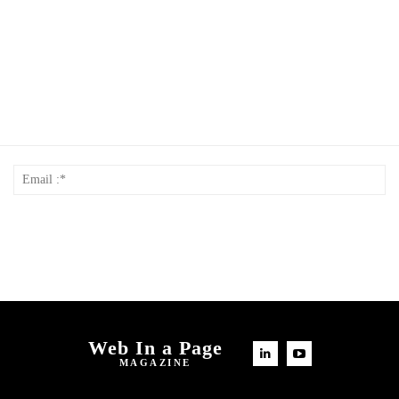
Nom
Em
*
:*
Web In a Page
MAGAZINE