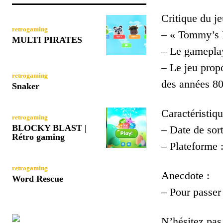
Critique du je
retrogaming
– « Tommy’s M
MULTI PIRATES
– Le gameplay 
– Le jeu prop
retrogaming
des années 80
Snaker
Caractéristiqu
retrogaming
BLOCKY BLAST |
– Date de sort
Rétro gaming
– Plateforme
retrogaming
Anecdote :
Word Rescue
– Pour passer
N’hésitez pas