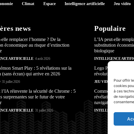
conomie
Climat
Espace
Intelligence artificielle
Jeu vidéo
ères news
Populaire
-elle remplacer l’homme ? De la
L’IA peut-elle rempl
ion économique au risque d’extinction
substitution économi
e
biologique
ENCE ARTIFICIELLE
4 août 2026
INTELLIGENCE ARTIFI
mon Smart Play : 5 révélations sur la
Lego Pokémon Smart P
n (sans écran) qui arrive en 2026
révolution (sans écra
Pour offrir 
O
31 juillet 2026
JEU VIDÉO
31 juillet 2026
cookies pour
’IA réinvente la sécurité de Chrome : 5
Comment l’IA réinven
à ces techn
s surprenantes sur le futur de votre
révélations surprenan
de navigatio
consentement
r
navigateur
ENCE ARTIFICIELLE
31 juillet 2026
INTELLIGENCE ARTIFI
Ac