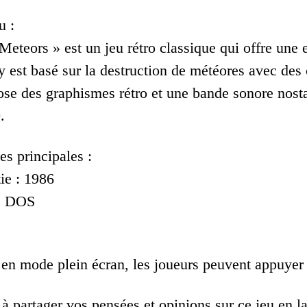
u :
eteors » est un jeu rétro classique qui offre une 
est basé sur la destruction de météores avec des c
ose des graphismes rétro et une bande sonore nost
.
es principales :
ie : 1986
 : DOS
 en mode plein écran, les joueurs peuvent appuyer 
 à partager vos pensées et opinions sur ce jeu en 