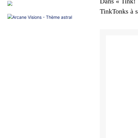
Dans « Tink! 
TinkTonks à su