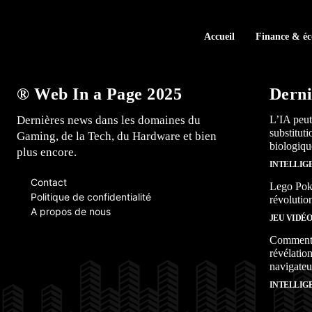
Accueil
Finance & é
® Web In a Page 2025
Derni
Dernières news dans les domaines du
L’IA peut
substitut
Gaming, de la Tech, du Hardware et bien
biologiqu
plus encore.
INTELLIG
Contact
Lego Poké
Politique de confidentialité
révolutio
A propos de nous
JEU VIDÉ
Comment l
révélation
navigateu
INTELLIG