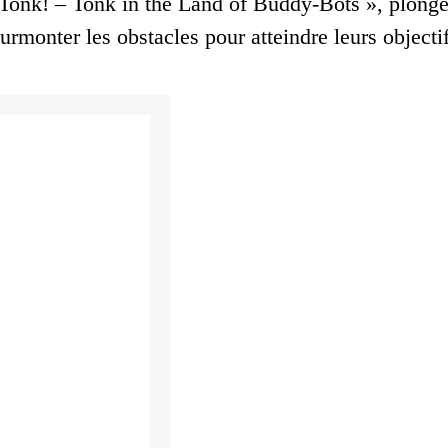
Tonk! – Tonk in the Land of Buddy-Bots », plonge
rmonter les obstacles pour atteindre leurs objectif