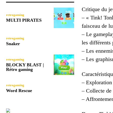
Critique du je
retrogaming
– « Tink! Ton
MULTI PIRATES
faisceau de lu
– Le gameplay 
retrogaming
les différents
Snaker
– Les ennemis 
– Les graphis
retrogaming
BLOCKY BLAST |
Rétro gaming
Caractéristiqu
– Exploration 
retrogaming
– Collecte de 
Word Rescue
– Affrontemen