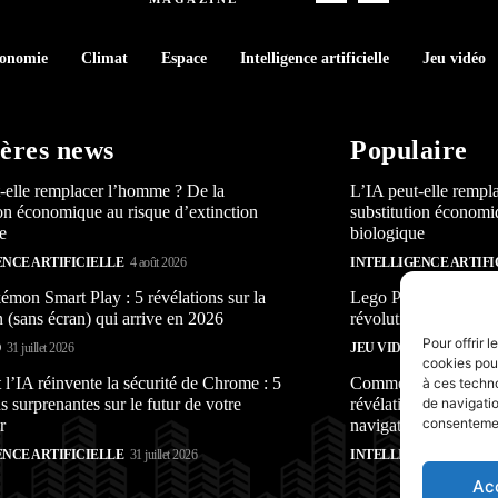
conomie
Climat
Espace
Intelligence artificielle
Jeu vidéo
ères news
Populaire
-elle remplacer l’homme ? De la
L’IA peut-elle rempl
ion économique au risque d’extinction
substitution économi
e
biologique
ENCE ARTIFICIELLE
4 août 2026
INTELLIGENCE ARTIFI
mon Smart Play : 5 révélations sur la
Lego Pokémon Smart P
n (sans écran) qui arrive en 2026
révolution (sans écra
Pour offrir 
O
31 juillet 2026
JEU VIDÉO
31 juillet 2026
cookies pour
’IA réinvente la sécurité de Chrome : 5
Comment l’IA réinven
à ces techn
s surprenantes sur le futur de votre
révélations surprenan
de navigatio
consentement
r
navigateur
ENCE ARTIFICIELLE
31 juillet 2026
INTELLIGENCE ARTIFI
Ac