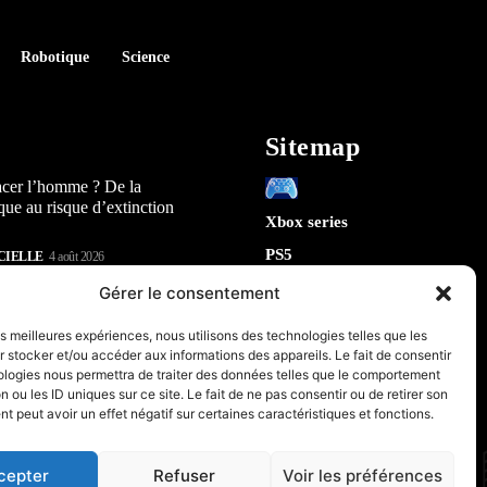
Robotique
Science
Sitemap
acer l’homme ? De la
que au risque d’extinction
Xbox series
PS5
CIELLE
4 août 2026
Switch
lay : 5 révélations sur la
Gérer le consentement
n) qui arrive en 2026
Tech
les meilleures expériences, nous utilisons des technologies telles que les
IA
 stocker et/ou accéder aux informations des appareils. Le fait de consentir
te la sécurité de Chrome : 5
Robotique
ologies nous permettra de traiter des données telles que le comportement
tes sur le futur de votre
n ou les ID uniques sur ce site. Le fait de ne pas consentir ou de retirer son
Espace
 peut avoir un effet négatif sur certaines caractéristiques et fonctions.
retrogaming
CIELLE
31 juillet 2026
PC & Composants Gaming
cepter
Refuser
Voir les préférences