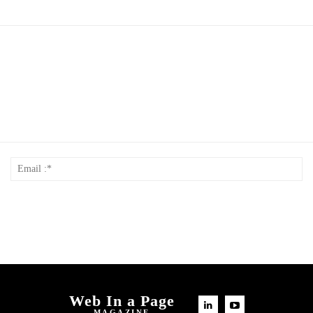
Nom
Em
*
:*
Web In a Page
MAGAZINE