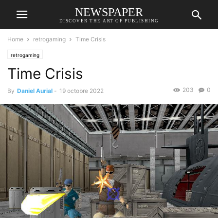
NEWSPAPER
DISCOVER THE ART OF PUBLISHING
Home
retrogaming
Time Crisis
retrogaming
Time Crisis
203
0
By
Daniel Aurial
-
19 octobre 2022