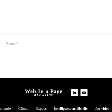
Nom
Em
*
:*
Web In a Page
MAGAZINE
conomie
Climat
Espace
Intelligence artificielle
Jeu vidéo