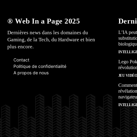
® Web In a Page 2025
Derni
Dernières news dans les domaines du
L’IA peut
substitut
Gaming, de la Tech, du Hardware et bien
biologiqu
plus encore.
INTELLIG
Contact
Lego Poké
Politique de confidentialité
révolutio
A propos de nous
JEU VIDÉ
Comment l
révélation
navigateu
INTELLIG