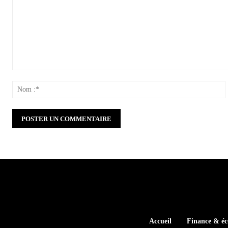
Commenter
:
:
Accueil
Finance & é