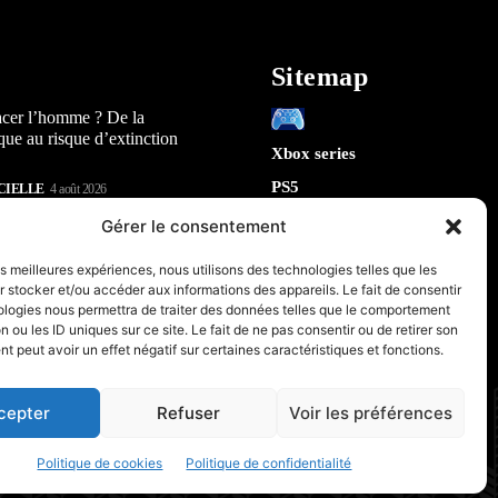
Sitemap
acer l’homme ? De la
que au risque d’extinction
Xbox series
PS5
CIELLE
4 août 2026
Switch
lay : 5 révélations sur la
Gérer le consentement
n) qui arrive en 2026
Tech
les meilleures expériences, nous utilisons des technologies telles que les
IA
 stocker et/ou accéder aux informations des appareils. Le fait de consentir
te la sécurité de Chrome : 5
Robotique
ologies nous permettra de traiter des données telles que le comportement
tes sur le futur de votre
n ou les ID uniques sur ce site. Le fait de ne pas consentir ou de retirer son
Espace
 peut avoir un effet négatif sur certaines caractéristiques et fonctions.
retrogaming
CIELLE
31 juillet 2026
PC & Composants Gaming
cepter
Refuser
Voir les préférences
Politique de cookies
Politique de confidentialité