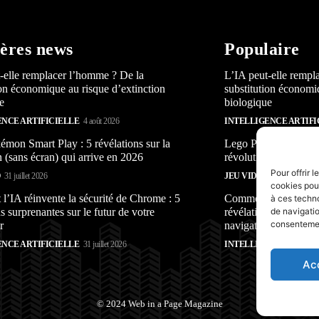
ères news
Populaire
-elle remplacer l’homme ? De la
L’IA peut-elle rempl
ion économique au risque d’extinction
substitution économi
e
biologique
ENCE ARTIFICIELLE
4 août 2026
INTELLIGENCE ARTIFI
mon Smart Play : 5 révélations sur la
Lego Pokémon Smart P
n (sans écran) qui arrive en 2026
révolution (sans écra
Pour offrir 
O
31 juillet 2026
JEU VIDÉO
31 juillet 2026
cookies pour
’IA réinvente la sécurité de Chrome : 5
Comment l’IA réinven
à ces techn
s surprenantes sur le futur de votre
révélations surprenan
de navigatio
consentement
r
navigateur
ENCE ARTIFICIELLE
31 juillet 2026
INTELLIGENCE ARTIFI
Ac
© 2024 Web in a Page Magazine