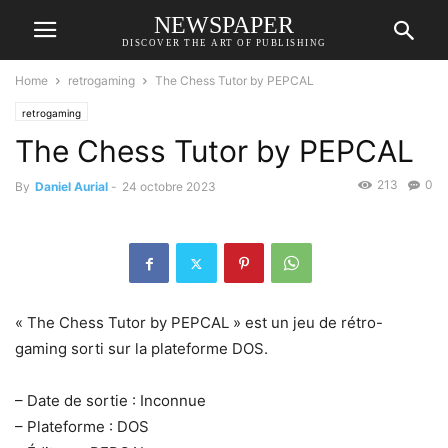
NEWSPAPER
DISCOVER THE ART OF PUBLISHING
Home
retrogaming
The Chess Tutor by PEPCAL
retrogaming
The Chess Tutor by PEPCAL
213
0
By
Daniel Aurial
-
24 octobre 2023
« The Chess Tutor by PEPCAL » est un jeu de rétro-
gaming sorti sur la plateforme DOS.
– Date de sortie : Inconnue
– Plateforme : DOS