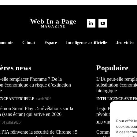
Web In a Page
MAGAZINE
conomie
Climat
Espace
Intelligence artificielle
Jeu vidéo
ères news
Populaire
-elle remplacer l’homme ? De la
L’IA peut-elle rempl
ion économique au risque d’extinction
substitution économi
e
biologique
ENCE ARTIFICIELLE
4 août 2026
INTELLIGENCE ARTIFI
mon Smart Play : 5 révélations sur la
Lego Pokémon Smart P
n (sans écran) qui arrive en 2026
révolution (sans écra
Pour offrir 
O
31 juillet 2026
JEU VIDÉO
31 juillet 2026
cookies pour
’IA réinvente la sécurité de Chrome : 5
Comment l’IA réinven
à ces techn