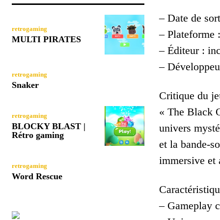
– Date de sort
retrogaming
– Plateforme
MULTI PIRATES
– Éditeur : i
– Développeu
retrogaming
Snaker
Critique du je
« The Black O
retrogaming
BLOCKY BLAST |
univers mysté
Rétro gaming
et la bande-s
immersive et 
retrogaming
Word Rescue
Caractéristiqu
– Gameplay c