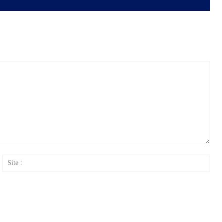
ail
Site
: