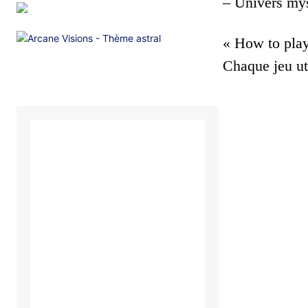
– Univers mys
« How to pla
Chaque jeu ut