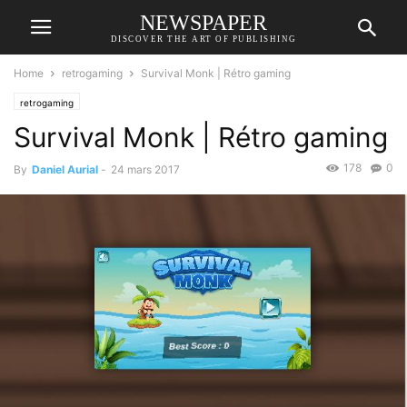
NEWSPAPER
DISCOVER THE ART OF PUBLISHING
Home
retrogaming
Survival Monk | Rétro gaming
retrogaming
Survival Monk | Rétro gaming
178
0
By
Daniel Aurial
-
24 mars 2017