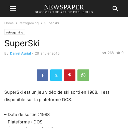
NEWSPAPER
DISCOVER THE ART OF PUBLISHING
Home
retrogaming
SuperSki
retrogaming
SuperSki
268
0
By
Daniel Aurial
-
26 janvier 2015
SuperSki est un jeu vidéo de ski sorti en 1988. Il est
disponible sur la plateforme DOS.
– Date de sortie : 1988
– Plateforme : DOS