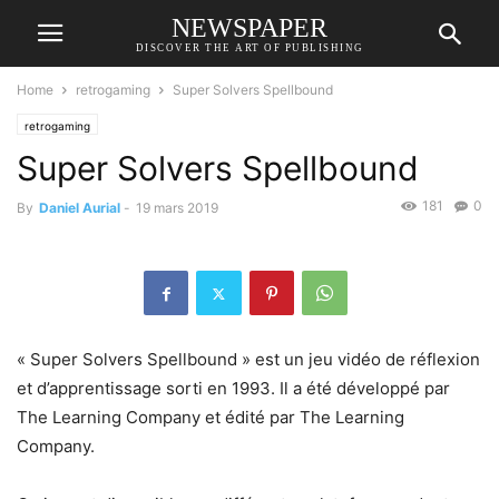
NEWSPAPER
DISCOVER THE ART OF PUBLISHING
Home
retrogaming
Super Solvers Spellbound
retrogaming
Super Solvers Spellbound
181
0
By
Daniel Aurial
-
19 mars 2019
« Super Solvers Spellbound » est un jeu vidéo de réflexion
et d’apprentissage sorti en 1993. Il a été développé par
The Learning Company et édité par The Learning
Company.