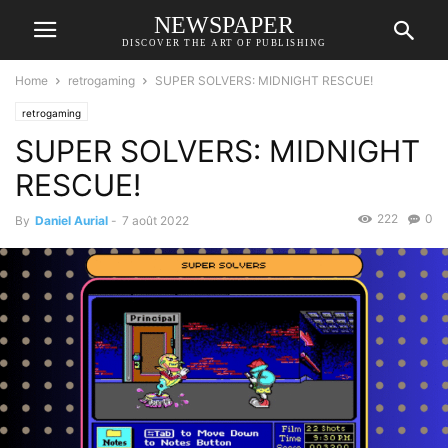
NEWSPAPER
DISCOVER THE ART OF PUBLISHING
Home
retrogaming
SUPER SOLVERS: MIDNIGHT RESCUE!
retrogaming
SUPER SOLVERS: MIDNIGHT
RESCUE!
222
0
By
Daniel Aurial
-
7 août 2022