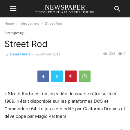
NEWSPAPER
DISCOVER THE ART OF PUBLISHING
Home
retrogaming
Street Rod
retrogaming
Street Rod
203
0
By
Daniel Aurial
-
29 janvier 2014
« Street Rod » est un jeu vidéo de course rétro sorti en
1989. Il était disponible sur les plateformes DOS et
Commodore 64. Le jeu a été édité par California Dreams et
développé par Magic Partners.