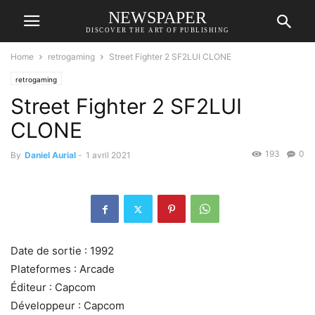
NEWSPAPER
DISCOVER THE ART OF PUBLISHING
Home
retrogaming
Street Fighter 2 SF2LUI CLONE
retrogaming
Street Fighter 2 SF2LUI
CLONE
193
0
By
Daniel Aurial
-
1 avril 2021
Date de sortie : 1992
Plateformes : Arcade
Éditeur : Capcom
Développeur : Capcom