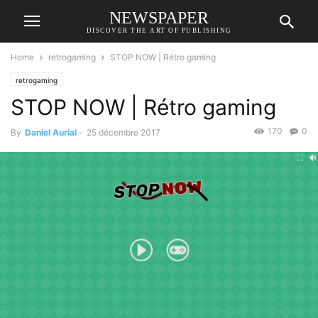
NEWSPAPER
DISCOVER THE ART OF PUBLISHING
Home
retrogaming
STOP NOW | Rétro gaming
retrogaming
STOP NOW | Rétro gaming
170
0
By
Daniel Aurial
-
25 décembre 2017