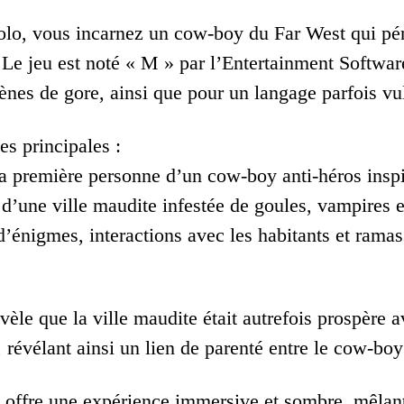
olo, vous incarnez un cow-boy du Far West qui pén
. Le jeu est noté « M » par l’Entertainment Softwa
ènes de gore, ainsi que pour un langage parfois vu
es principales :
la première personne d’un cow-boy anti-héros insp
 d’une ville maudite infestée de goules, vampires 
d’énigmes, interactions avec les habitants et ramas
évèle que la ville maudite était autrefois prospère
révélant ainsi un lien de parenté entre le cow-boy
» offre une expérience immersive et sombre, mêlant