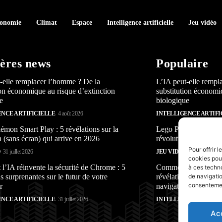
conomie
Climat
Espace
Intelligence artificielle
Jeu vidéo
ères news
Populaire
-elle remplacer l’homme ? De la
L’IA peut-elle rempl
ion économique au risque d’extinction
substitution économi
e
biologique
ENCE ARTIFICIELLE
4 août 2026
INTELLIGENCE ARTIFI
mon Smart Play : 5 révélations sur la
Lego Pokémon Smart P
n (sans écran) qui arrive en 2026
révolution (sans écra
Pour offrir 
O
31 juillet 2026
JEU VIDÉO
31 juillet 2026
cookies pour
’IA réinvente la sécurité de Chrome : 5
Comment l’IA réinven
à ces techn
s surprenantes sur le futur de votre
révélations surprenan
de navigatio
consentement
r
navigateur
ENCE ARTIFICIELLE
31 juillet 2026
INTELLIGENCE ARTIFI
Ac