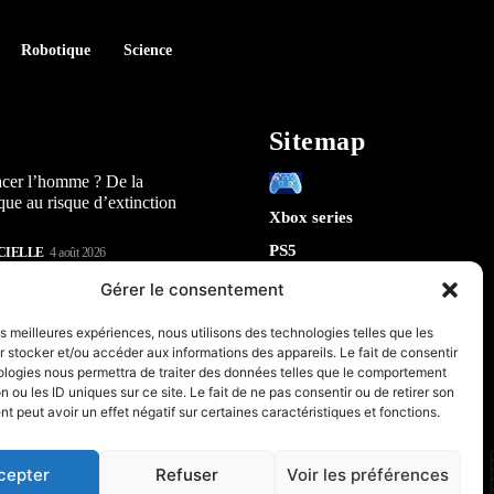
Robotique
Science
Sitemap
acer l’homme ? De la
que au risque d’extinction
Xbox series
PS5
CIELLE
4 août 2026
Switch
lay : 5 révélations sur la
Gérer le consentement
n) qui arrive en 2026
Tech
les meilleures expériences, nous utilisons des technologies telles que les
IA
 stocker et/ou accéder aux informations des appareils. Le fait de consentir
te la sécurité de Chrome : 5
Robotique
ologies nous permettra de traiter des données telles que le comportement
tes sur le futur de votre
n ou les ID uniques sur ce site. Le fait de ne pas consentir ou de retirer son
Espace
 peut avoir un effet négatif sur certaines caractéristiques et fonctions.
retrogaming
CIELLE
31 juillet 2026
PC & Composants Gaming
cepter
Refuser
Voir les préférences