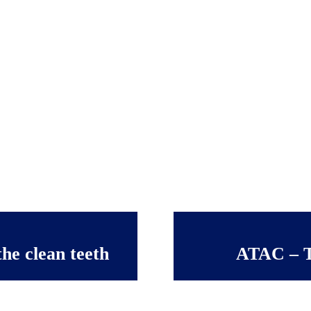
he clean teeth
ATAC – T