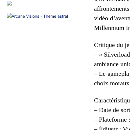
affrontements 
vidéo d’aventu
Millennium In
Critique du je
– « Silverloa
ambiance uni
– Le gameplay
choix moraux à
Caractéristiqu
– Date de sort
– Plateforme 
– Éditeur : Vi