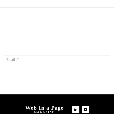
Nom
Em
*
:*
Web In a Page
MAGAZINE