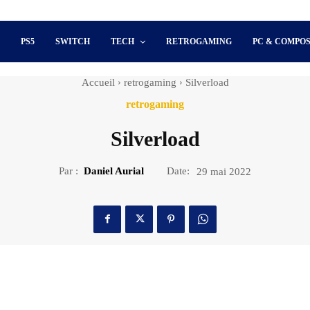
S
PS5
SWITCH
TECH
RETROGAMING
PC & COMPO
Accueil
retrogaming
Silverload
retrogaming
Silverload
Par :
Daniel Aurial
Date:
29 mai 2022