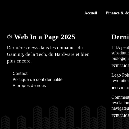
Accueil
Finance & é
® Web In a Page 2025
Derni
Dernières news dans les domaines du
L’IA peut
substitut
Gaming, de la Tech, du Hardware et bien
biologiqu
plus encore.
INTELLIG
Contact
Lego Poké
Politique de confidentialité
révolutio
A propos de nous
JEU VIDÉ
Comment l
révélation
navigateu
INTELLIG