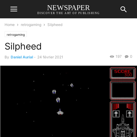
NEWSPAPER
DISCOVER THE ART OF PUBLISHING
Home
retrogaming
Silpheed
retrogaming
Silpheed
197
0
By
Daniel Aurial
-
24 février 2021