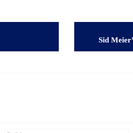
Sid Meier’
Nom
Em