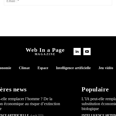
*
:*
Web In a Page
MAGAZINE
conomie
Climat
Espace
Intelligence artificielle
Jeu vidéo
ères news
Populaire
-elle remplacer l’homme ? De la
L’IA peut-elle rempl
ion économique au risque d’extinction
substitution économi
e
biologique
ENCE ARTIFICIELLE
4 août 2026
INTELLIGENCE ARTIFI