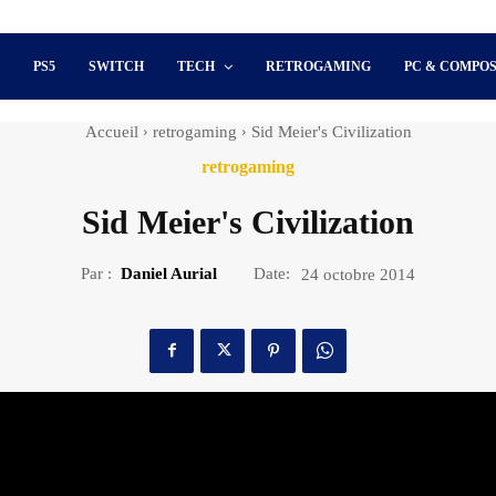
S
PS5
SWITCH
TECH
RETROGAMING
PC & COMPO
Accueil
retrogaming
Sid Meier's Civilization
retrogaming
Sid Meier's Civilization
Par :
Daniel Aurial
Date:
24 octobre 2014