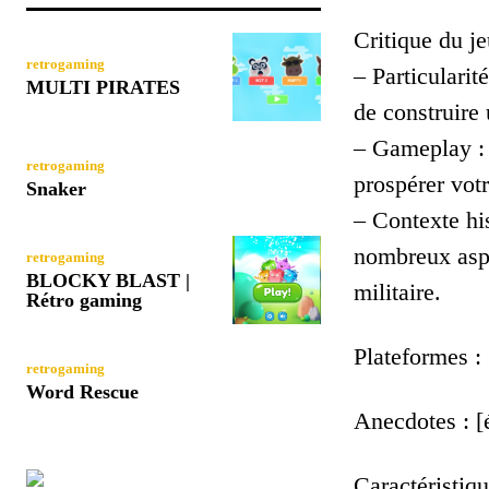
Critique du je
retrogaming
– Particulari
MULTI PIRATES
de construire 
– Gameplay : 
retrogaming
prospérer votr
Snaker
– Contexte hi
nombreux aspec
retrogaming
BLOCKY BLAST |
militaire.
Rétro gaming
Plateformes :
retrogaming
Word Rescue
Anecdotes : [
Caractéristiqu