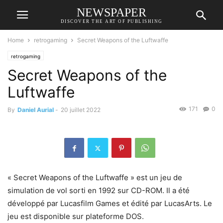
NEWSPAPER
DISCOVER THE ART OF PUBLISHING
Home
retrogaming
Secret Weapons of the Luftwaffe
retrogaming
Secret Weapons of the
Luftwaffe
171
0
By
Daniel Aurial
-
20 juillet 2022
« Secret Weapons of the Luftwaffe » est un jeu de
simulation de vol sorti en 1992 sur CD-ROM. Il a été
développé par Lucasfilm Games et édité par LucasArts. Le
jeu est disponible sur plateforme DOS.