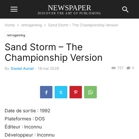
NEWSPAPER
DISCOVER THE ART OF PUBLISHING
Home
retrogaming
Sand Storm – The Championship Version
retrogaming
Sand Storm – The
Championship Version
157
0
By
Daniel Aurial
-
18 mai 2026
Date de sortie : 1992
Plateformes : DOS
Éditeur : Inconnu
Développeur : Inconnu