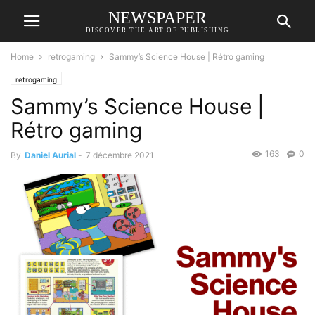
NEWSPAPER
DISCOVER THE ART OF PUBLISHING
Home
retrogaming
Sammy’s Science House | Rétro gaming
retrogaming
Sammy’s Science House |
Rétro gaming
163
0
By
Daniel Aurial
-
7 décembre 2021