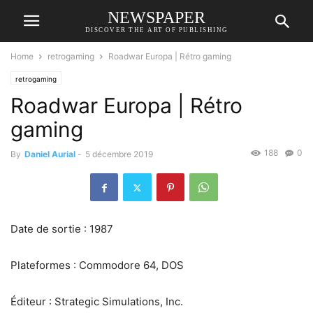
NEWSPAPER
DISCOVER THE ART OF PUBLISHING
Home
retrogaming
Roadwar Europa | Rétro gaming
retrogaming
Roadwar Europa | Rétro
gaming
188
0
By
Daniel Aurial
-
5 décembre 2019
Date de sortie : 1987
Plateformes : Commodore 64, DOS
Éditeur : Strategic Simulations, Inc.