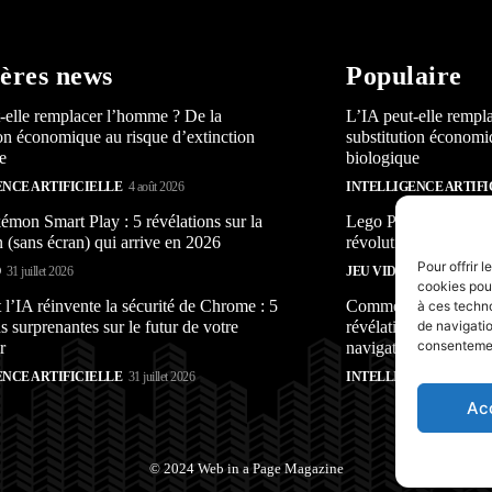
ères news
Populaire
-elle remplacer l’homme ? De la
L’IA peut-elle rempl
ion économique au risque d’extinction
substitution économi
e
biologique
ENCE ARTIFICIELLE
4 août 2026
INTELLIGENCE ARTIFI
mon Smart Play : 5 révélations sur la
Lego Pokémon Smart P
n (sans écran) qui arrive en 2026
révolution (sans écra
Pour offrir 
O
31 juillet 2026
JEU VIDÉO
31 juillet 2026
cookies pour
’IA réinvente la sécurité de Chrome : 5
Comment l’IA réinven
à ces techn
s surprenantes sur le futur de votre
révélations surprenan
de navigatio
consentement
r
navigateur
ENCE ARTIFICIELLE
31 juillet 2026
INTELLIGENCE ARTIFI
Ac
© 2024 Web in a Page Magazine