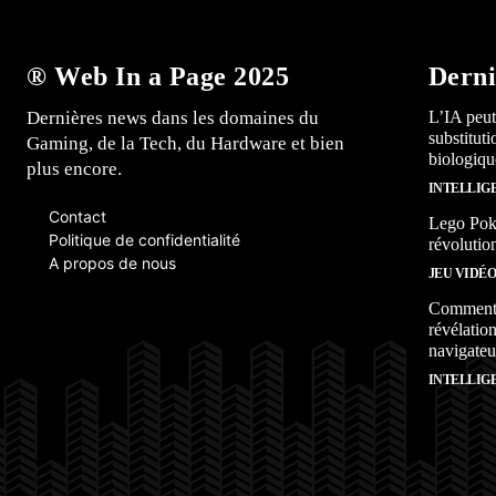
® Web In a Page 2025
Derni
Dernières news dans les domaines du
L’IA peut
substitut
Gaming, de la Tech, du Hardware et bien
biologiqu
plus encore.
INTELLIG
Contact
Lego Poké
Politique de confidentialité
révolutio
A propos de nous
JEU VIDÉ
Comment l
révélation
navigateu
INTELLIG