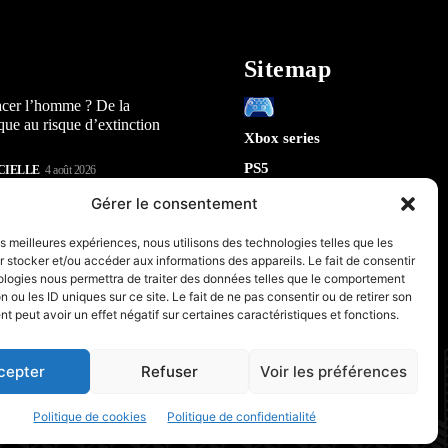
Sitemap
acer l’homme ? De la
que au risque d’extinction
Xbox series
PS5
CIELLE
4 août 2026
Switch
lay : 5 révélations sur la
Gérer le consentement
n) qui arrive en 2026
Tech
les meilleures expériences, nous utilisons des technologies telles que les
IA
 stocker et/ou accéder aux informations des appareils. Le fait de consentir
te la sécurité de Chrome : 5
Robotique
ologies nous permettra de traiter des données telles que le comportement
tes sur le futur de votre
n ou les ID uniques sur ce site. Le fait de ne pas consentir ou de retirer son
Espace
 peut avoir un effet négatif sur certaines caractéristiques et fonctions.
retrogaming
CIELLE
31 juillet 2026
PC & Composants Gaming
cepter
Refuser
Voir les préférences
Politique de cookies
Politique de confidentialité