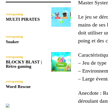
Master Syste
retrogaming
Le jeu se dér
MULTI PIRATES
mains de ses k
doit utiliser
retrogaming
poing et des 
Snaker
Caractéristiq
retrogaming
BLOCKY BLAST |
– Jeu de type
Rétro gaming
– Environnemen
– Large évent
retrogaming
Word Rescue
Anecdote : Re
déroulant dan