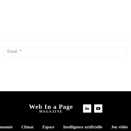
Nom
Em
*
:*
Web In a Page
MAGAZINE
conomie
Climat
Espace
Intelligence artificielle
Jeu vidéo