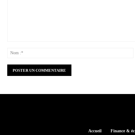
Commenter
:
:
Accueil
Finance & é