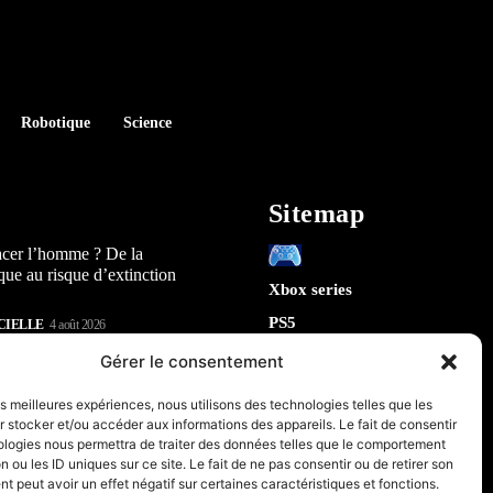
Robotique
Science
Sitemap
acer l’homme ? De la
que au risque d’extinction
Xbox series
PS5
CIELLE
4 août 2026
Switch
lay : 5 révélations sur la
Gérer le consentement
n) qui arrive en 2026
Tech
les meilleures expériences, nous utilisons des technologies telles que les
IA
 stocker et/ou accéder aux informations des appareils. Le fait de consentir
te la sécurité de Chrome : 5
Robotique
ologies nous permettra de traiter des données telles que le comportement
tes sur le futur de votre
n ou les ID uniques sur ce site. Le fait de ne pas consentir ou de retirer son
Espace
 peut avoir un effet négatif sur certaines caractéristiques et fonctions.