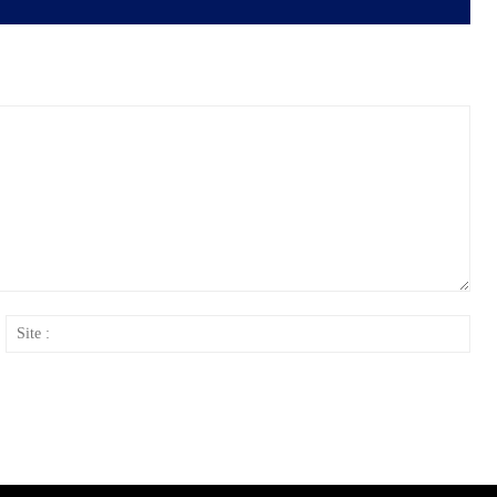
ail
Site
: