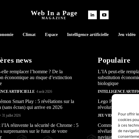
Web In a Page
MAGAZINE
conomie
Climat
Espace
Intelligence artificielle
Jeu vidéo
ères news
Populaire
-elle remplacer l’homme ? De la
L’IA peut-elle rempl
ion économique au risque d’extinction
substitution économi
e
biologique
ENCE ARTIFICIELLE
4 août 2026
INTELLIGENCE ARTIFI
mon Smart Play : 5 révélations sur la
Lego Pokémon Smart P
n (sans écran) qui arrive en 2026
révolution (sans écra
Pour offrir 
O
31 juillet 2026
JEU VIDÉO
31 juillet 2026
cookies pour
’IA réinvente la sécurité de Chrome : 5
Comment l’IA réinven
à ces techn
s surprenantes sur le futur de votre
révélations surprenan
de navigatio
consentement
r
navigateur