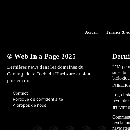
Accueil
Finance & é
® Web In a Page 2025
Derni
Dernières news dans les domaines du
L’IA peut
substitut
Gaming, de la Tech, du Hardware et bien
biologiqu
plus encore.
INTELLIG
Contact
Lego Poké
Politique de confidentialité
révolutio
A propos de nous
JEU VIDÉ
Comment l
révélation
navigateu