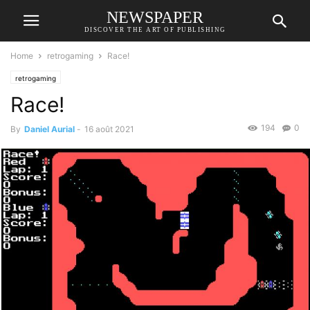
NEWSPAPER
DISCOVER THE ART OF PUBLISHING
Home
retrogaming
Race!
retrogaming
Race!
194
0
By
Daniel Aurial
-
16 août 2021