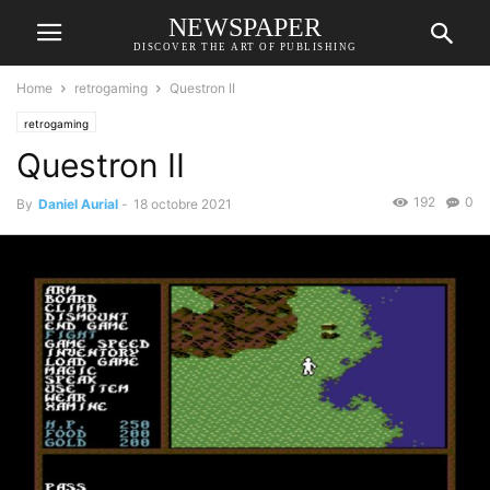
NEWSPAPER
DISCOVER THE ART OF PUBLISHING
Home
retrogaming
Questron II
retrogaming
Questron II
192
0
By
Daniel Aurial
-
18 octobre 2021