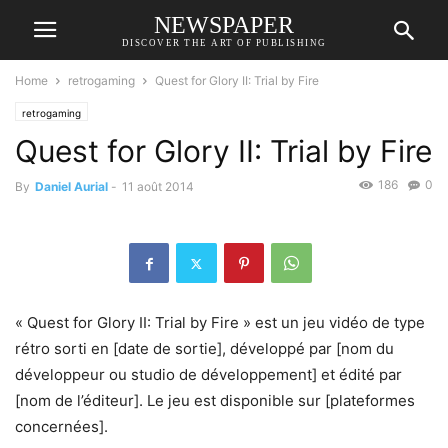
NEWSPAPER
DISCOVER THE ART OF PUBLISHING
Home
retrogaming
Quest for Glory II: Trial by Fire
retrogaming
Quest for Glory II: Trial by Fire
186
0
By
Daniel Aurial
-
11 août 2014
« Quest for Glory II: Trial by Fire » est un jeu vidéo de type
rétro sorti en [date de sortie], développé par [nom du
développeur ou studio de développement] et édité par
[nom de l’éditeur]. Le jeu est disponible sur [plateformes
concernées].