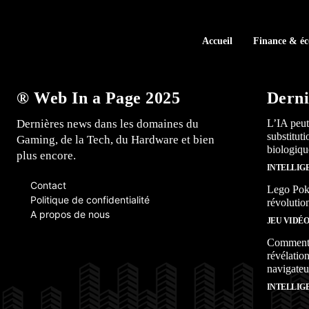
Accueil
Finance & é
® Web In a Page 2025
Derni
Dernières news dans les domaines du
L’IA peut
substitut
Gaming, de la Tech, du Hardware et bien
biologiqu
plus encore.
INTELLIG
Contact
Lego Poké
Politique de confidentialité
révolutio
A propos de nous
JEU VIDÉ
Comment l
révélation
navigateu
INTELLIG