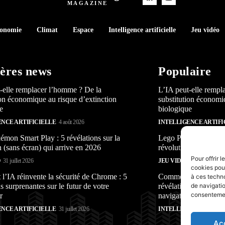
MAGAZINE
conomie
Climat
Espace
Intelligence artificielle
Jeu vidéo
ères news
Populaire
-elle remplacer l’homme ? De la
L’IA peut-elle rempl
ion économique au risque d’extinction
substitution économi
e
biologique
ENCE ARTIFICIELLE
4 août 2026
INTELLIGENCE ARTIFI
mon Smart Play : 5 révélations sur la
Lego Pokémon Smart P
n (sans écran) qui arrive en 2026
révolution (sans écra
Pour offrir 
O
31 juillet 2026
JEU VIDÉO
31 juillet 2026
cookies pour
’IA réinvente la sécurité de Chrome : 5
Comment l’IA réinven
à ces techn
s surprenantes sur le futur de votre
révélations surprenan
de navigatio
consentement
r
navigateur
ENCE ARTIFICIELLE
31 juillet 2026
INTELLIGENCE ARTIFI
Ac