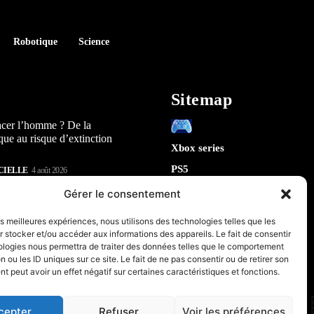
Robotique
Science
Sitemap
acer l’homme ? De la
que au risque d’extinction
Xbox series
PS5
CIELLE
4 août 2026
Switch
lay : 5 révélations sur la
Gérer le consentement
n) qui arrive en 2026
Tech
les meilleures expériences, nous utilisons des technologies telles que les
IA
 stocker et/ou accéder aux informations des appareils. Le fait de consentir
te la sécurité de Chrome : 5
Robotique
ologies nous permettra de traiter des données telles que le comportement
tes sur le futur de votre
n ou les ID uniques sur ce site. Le fait de ne pas consentir ou de retirer son
Espace
 peut avoir un effet négatif sur certaines caractéristiques et fonctions.
retrogaming
CIELLE
31 juillet 2026
PC & Composants Gaming
cepter
Refuser
Voir les préférences