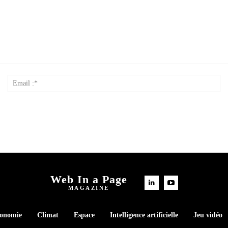
Nom
Em
*
:*
Web In a Page
MAGAZINE
conomie
Climat
Espace
Intelligence artificielle
Jeu vidéo