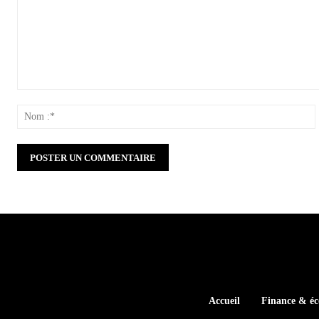
Commenter
:
:
Accueil
Finance & é