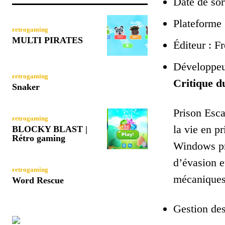
Date de sor
Plateforme
retrogaming
MULTI PIRATES
Éditeur : 
Développeu
retrogaming
Critique du
Snaker
Prison Esca
retrogaming
la vie en p
BLOCKY BLAST |
Rétro gaming
Windows pro
d’évasion e
retrogaming
mécaniques 
Word Rescue
Gestion des